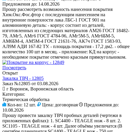
Предложения до:
14.08.2026
Прошу рассмотреть возможность нанесения покрытия
Хим.Окс.Фос.фтор с последующим нанесением на
внутренние поверхности лака ЛБС-1 ГОСТ 901 на
алюминиевую деталь: - корпус состоит из деталей,
изготовленных из следующих материалов АМ26 ГОСТ 18482-
79, АМг5, АМг6 ГОСТ 4784-96, АМг5М-5, АМг6БМ-5,
АМ6БМ-4, АМ5М-4 ГОСТ 21631-76, АК7ч ГОСТ 1583-93,
АЛ9М АДИ 167-82 ТУ. - площадь покрытия - 17,2 дм2. - общее
количество 100 шт в месяц. - приложение: КД на корпус -
необходимое покрытие отмечено красным прямоугольником.
Посмотреть
Открыт
Закалка ТВЧ - 12805
Заказ №12805 от 03.08.2026
г Воронеж, Воронежская область
Категории:
Термическая обработка
Кол-во:
12 шт.
Цена:
договорная
Предложения до:
10.08.2026
Прошу провести закалку ТВЧ пробных деталей (чертежи в
приложенных файлах): 1. SC4400 - TEAGLE нож - 8 шт. 2.
SC1105 - TEAGLE нож - 4 шт. Далее объёмы увеличатся (В
сентябре планируется SC4400 - TEAGLE нож - 750 шт.,