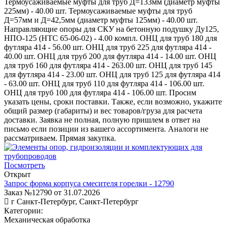
Термоусаживаемые муфты для труб Д=133мм (диаметр муфты
225мм) - 40.00 шт. Термоусаживаемые муфты для труб
Д=57мм и Д=42,5мм (диаметр муфты 125мм) - 40.00 шт.
Направляющие опоры для СКУ на бетонную подушку Ду125,
НПО-125 (НТС 65-06-02) - 4.00 компл. ОНЦ для труб 180 для
футляра 414 - 56.00 шт. ОНЦ для труб 225 для футляра 414 -
40.00 шт. ОНЦ для труб 200 для футляра 414 - 14.00 шт. ОНЦ
для труб 160 для футляра 414 - 263.00 шт. ОНЦ для труб 145
для футляра 414 - 23.00 шт. ОНЦ для труб 125 для футляра 414
- 63.00 шт. ОНЦ для труб 110 для футляра 414 - 106.00 шт.
ОНЦ для труб 100 для футляра 414 - 106.00 шт. Просим
указать цены, сроки поставки. Также, если возможно, укажите
общий размер (габариты) и вес товаров/груза для расчета
доставки. Заявка не полная, полную пришлем в ответ на
письмо если позиции из вашего ассортимента. Аналоги не
рассматриваем. Прямая закупка.
Посмотреть
Открыт
Запрос форма корпуса смесителя горелки - 12790
Заказ №12790 от 31.07.2026
г Санкт-Петербург, Санкт-Петербург
Категории:
Механическая обработка