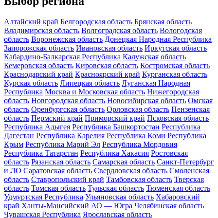
Выбор региона
Алтайский край
Белгородская область
Брянская область
Владимирская область
Волгоградская область
Вологодская
область
Воронежская область
Донецкая Народная Республика
Запорожская область
Ивановская область
Иркутская область
Кабардино-Балкарская Республика
Калужская область
Кемеровская область
Кировская область
Костромская область
Краснодарский край
Красноярский край
Курганская область
Курская область
Липецкая область
Луганская Народная
Республика
Москва и Московская область
Нижегородская
область
Новгородская область
Новосибирская область
Омская
область
Оренбургская область
Орловская область
Пензенская
область
Пермский край
Приморский край
Псковская область
Республика Адыгея
Республика Башкортостан
Республика
Дагестан
Республика Карелия
Республика Коми
Республика
Крым
Республика Марий Эл
Республика Мордовия
Республика Татарстан
Республика Хакасия
Ростовская
область
Рязанская область
Самарская область
Санкт-Петербург
и ЛО
Саратовская область
Свердловская область
Смоленская
область
Ставропольский край
Тамбовская область
Тверская
область
Томская область
Тульская область
Тюменская область
Удмуртская Республика
Ульяновская область
Хабаровский
край
Ханты-Мансийский АО — Югра
Челябинская область
Чувашская Республика
Ярославская область