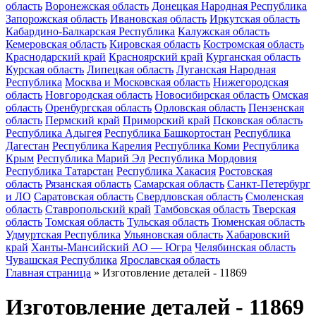
область
Воронежская область
Донецкая Народная Республика
Запорожская область
Ивановская область
Иркутская область
Кабардино-Балкарская Республика
Калужская область
Кемеровская область
Кировская область
Костромская область
Краснодарский край
Красноярский край
Курганская область
Курская область
Липецкая область
Луганская Народная
Республика
Москва и Московская область
Нижегородская
область
Новгородская область
Новосибирская область
Омская
область
Оренбургская область
Орловская область
Пензенская
область
Пермский край
Приморский край
Псковская область
Республика Адыгея
Республика Башкортостан
Республика
Дагестан
Республика Карелия
Республика Коми
Республика
Крым
Республика Марий Эл
Республика Мордовия
Республика Татарстан
Республика Хакасия
Ростовская
область
Рязанская область
Самарская область
Санкт-Петербург
и ЛО
Саратовская область
Свердловская область
Смоленская
область
Ставропольский край
Тамбовская область
Тверская
область
Томская область
Тульская область
Тюменская область
Удмуртская Республика
Ульяновская область
Хабаровский
край
Ханты-Мансийский АО — Югра
Челябинская область
Чувашская Республика
Ярославская область
Главная страница
»
Изготовление деталей - 11869
Изготовление деталей - 11869