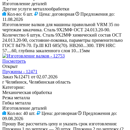
Изготовление деталей
Другие услуги металлообработки
Кол-во:
6 шт.
Цена:
договорная
Предложения до:
11.08.2026
Изготовление валков для машины правильной VRM 35 по
чертежам заказчика. Сталь 9Х2МФ ОСТ 24.013.20-90.
Количество 6 штук. Сталь 9Х2МФ химический состав ОСТ
24.013.20-90, состояние-поковка, параметры применительно
ГОСТ 8479-70. Гр.III КП 685(70). НВ260...300. ТВЧ НRC
57....60, глубина закаленного слоя 10...15мм
Посмотреть
Открыт
Пружины - 12471
Заказ №12471 от 02.07.2026
г Челябинск, Челябинская область
Категории:
Механическая обработка
Резка металла
Гибка металла
Изготовление деталей
Кол-во:
40 шт.
Цена:
договорная
Предложения до:
09.08.2026
Прошу Вас рассчитать цену и указать срок изготовления:
Пружина 1 по чертежу — 20 штук. Пружина 2 по чертежу (2