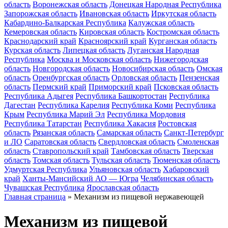
область
Воронежская область
Донецкая Народная Республика
Запорожская область
Ивановская область
Иркутская область
Кабардино-Балкарская Республика
Калужская область
Кемеровская область
Кировская область
Костромская область
Краснодарский край
Красноярский край
Курганская область
Курская область
Липецкая область
Луганская Народная
Республика
Москва и Московская область
Нижегородская
область
Новгородская область
Новосибирская область
Омская
область
Оренбургская область
Орловская область
Пензенская
область
Пермский край
Приморский край
Псковская область
Республика Адыгея
Республика Башкортостан
Республика
Дагестан
Республика Карелия
Республика Коми
Республика
Крым
Республика Марий Эл
Республика Мордовия
Республика Татарстан
Республика Хакасия
Ростовская
область
Рязанская область
Самарская область
Санкт-Петербург
и ЛО
Саратовская область
Свердловская область
Смоленская
область
Ставропольский край
Тамбовская область
Тверская
область
Томская область
Тульская область
Тюменская область
Удмуртская Республика
Ульяновская область
Хабаровский
край
Ханты-Мансийский АО — Югра
Челябинская область
Чувашская Республика
Ярославская область
Главная страница
»
Механизм из пищевой нержавеющей
Механизм из пищевой