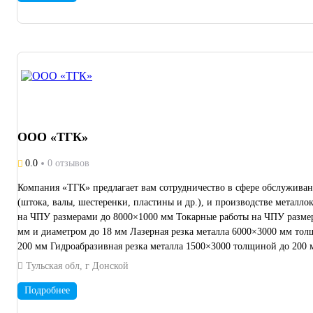
ООО «ТГК»
0.0
0 отзывов
Компания «ТГК» предлагает вам сотрудничество в сфере обслужива
(штока, валы, шестеренки, пластины и др.), и производстве металлоконст
на ЧПУ размерами до 8000×1000 мм Токарные работы на ЧПУ размерами до 3000×1500 мм Токарные автоматы Плоскошлифовальные работы размерами до 2000×600 мм Глубокое сверление размерами до 12000
мм и диаметром до 18 мм Лазерная резка металла 6000×3000 мм толщиной до 100 мм Плазменная резка металла 6000×3000 мм толщиной до 200 мм Электроэрозионная резка металла 400×400 мм толщиной до
Тульская обл, г Донской
Подробнее