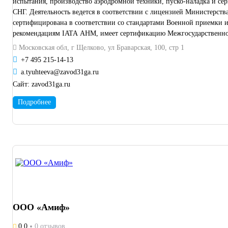
испытания, производство аэродромной техники, пуско-наладка и се
СНГ. Деятельность ведется в соответствии с лицензией Министерст
сертифицирована в соответствии со стандартами Военной приемки и
рекомендациям IATA AHM, имеет сертификацию Межгосударственного
Московская обл, г Щелково, ул Браварская, 100, стр 1
+7 495 215-14-13
a.tyuhteeva@zavod31ga.ru
Сайт:
zavod31ga.ru
Подробнее
ООО «Амиф»
0.0
0 отзывов