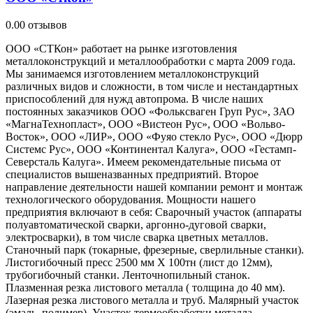
0.0
0 отзывов
ООО «СТКон» работает на рынке изготовления
металлоконструкций и металлообработки с марта 2009 года.
Мы занимаемся изготовлением металлоконструкций
различных видов и сложности, в том числе и нестандартных
приспособлений для нужд автопрома. В числе наших
постоянных заказчиков ООО «Фольксваген Груп Рус», ЗАО
«МагнаТехнопласт», ООО «Вистеон Рус», ООО «Вольво-
Восток», ООО «ЛИР», ООО «Фуяо стекло Рус», ООО «Дюрр
Системс Рус», ООО «Континентал Калуга», ООО «Гестамп-
Северсталь Калуга». Имеем рекомендательные письма от
специалистов вышеназванных предприятий. Второе
направление деятельности нашей компании ремонт и монтаж
технологического оборудования. Мощности нашего
предприятия включают в себя: Сварочный участок (аппараты
полуавтоматической сварки, аргонно-дуговой сварки,
электросварки), в том числе сварка цветных металлов.
Станочный парк (токарные, фрезерные, сверлильные станки).
Листогибочный пресс 2500 мм Х 100тн (лист до 12мм),
трубогибочный станки. Ленточнопильный станок.
Плазменная резка листового металла ( толщина до 40 мм).
Лазерная резка листового металла и труб. Малярный участок
(эмаль, полимер). Участок термообработки металла.