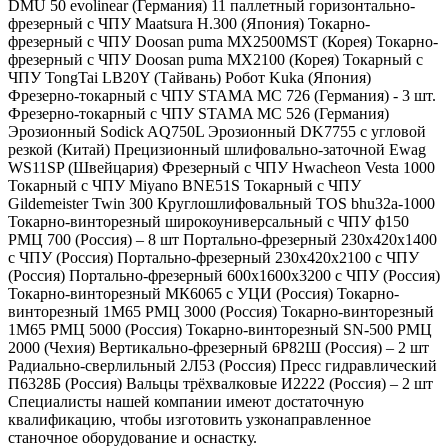
DMU 50 evolinear (Германия) 11 паллетный горизонтально-
фрезерный с ЧПУ Maatsura H.300 (Япония) Токарно-
фрезерный с ЧПУ Doosan puma MX2500MST (Корея) Токарно-
фрезерный с ЧПУ Doosan puma MX2100 (Корея) Токарный с
ЧПУ TongTai LB20Y (Тайвань) Робот Kuka (Япония)
Фрезерно-токарный с ЧПУ STAMA MC 726 (Германия) - 3 шт.
Фрезерно-токарный с ЧПУ STAMA MC 526 (Германия)
Эрозионный Sodick AQ750L Эрозионный DK7755 с угловой
резкой (Китай) Прецизионный шлифовально-заточной Ewag
WS11SP (Швейцария) Фрезерный с ЧПУ Hwacheon Vesta 1000
Токарный с ЧПУ Miyano BNE51S Токарный с ЧПУ
Gildemeister Twin 300 Круглошлифовальный TOS bhu32a-1000
Токарно-винторезный широкоуниверсальный с ЧПУ ф150
РМЦ 700 (Россия) – 8 шт Портально-фрезерный 230х420х1400
с ЧПУ (Россия) Портально-фрезерный 230х420х2100 с ЧПУ
(Россия) Портально-фрезерный 600х1600х3200 с ЧПУ (Россия)
Токарно-винторезный МК6065 с УЦИ (Россия) Токарно-
винторезный 1М65 РМЦ 3000 (Россия) Токарно-винторезный
1М65 РМЦ 5000 (Россия) Токарно-винторезный SN-500 РМЦ
2000 (Чехия) Вертикально-фрезерный 6Р82Ш (Россия) – 2 шт
Радиально-сверлильный 2Л53 (Россия) Пресс гидравлический
П6328Б (Россия) Вальцы трёхвалковые И2222 (Россия) – 2 шт
Специалисты нашей компании имеют достаточную
квалификацию, чтобы изготовить узконаправленное
станочное оборудование и оснастку.