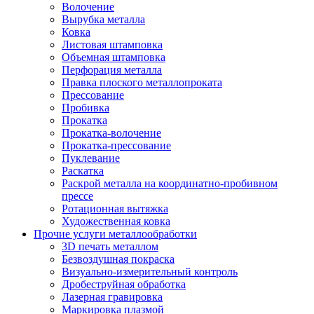
Волочение
Вырубка металла
Ковка
Листовая штамповка
Объемная штамповка
Перфорация металла
Правка плоского металлопроката
Прессование
Пробивка
Прокатка
Прокатка-волочение
Прокатка-прессование
Пуклевание
Раскатка
Раскрой металла на координатно-пробивном
прессе
Ротационная вытяжка
Художественная ковка
Прочие услуги металлообработки
3D печать металлом
Безвоздушная покраска
Визуально-измерительный контроль
Дробеструйная обработка
Лазерная гравировка
Маркировка плазмой