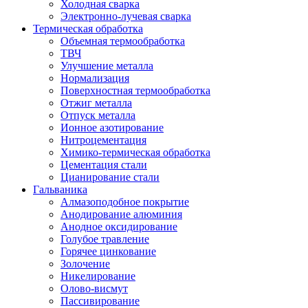
Холодная сварка
Электронно-лучевая сварка
Термическая обработка
Объемная термообработка
ТВЧ
Улучшение металла
Нормализация
Поверхностная термообработка
Отжиг металла
Отпуск металла
Ионное азотирование
Нитроцементация
Химико-термическая обработка
Цементация стали
Цианирование стали
Гальваника
Алмазоподобное покрытие
Анодирование алюминия
Анодное оксидирование
Голубое травление
Горячее цинкование
Золочение
Никелирование
Олово-висмут
Пассивирование