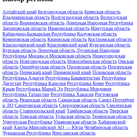
Алтайский край
Белгородская область
Брянская область
Владимирская область
Волгоградская область
Вологодская
область
Воронежская область
Донецкая Народная Республика
Запорожская область
Ивановская область
Иркутская область
Кабардино-Балкарская Республика
Калужская область
Кемеровская область
Кировская область
Костромская область
Краснодарский край
Красноярский край
Курганская область
Курская область
Липецкая область
Луганская Народная
Республика
Москва и Московская область
Нижегородская
область
Новгородская область
Новосибирская область
Омская
область
Оренбургская область
Орловская область
Пензенская
область
Пермский край
Приморский край
Псковская область
Республика Адыгея
Республика Башкортостан
Республика
Дагестан
Республика Карелия
Республика Коми
Республика
Крым
Республика Марий Эл
Республика Мордовия
Республика Татарстан
Республика Хакасия
Ростовская
область
Рязанская область
Самарская область
Санкт-Петербург
и ЛО
Саратовская область
Свердловская область
Смоленская
область
Ставропольский край
Тамбовская область
Тверская
область
Томская область
Тульская область
Тюменская область
Удмуртская Республика
Ульяновская область
Хабаровский
край
Ханты-Мансийский АО — Югра
Челябинская область
Чувашская Республика
Ярославская область