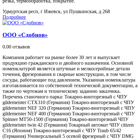
резка, термообработка, покрытие.
Удмуртская респ, г Ижевск, ул Пушкинская, д 268
Подробнее
ООО «Сдобнов»
0.0
0 отзывов
Компания работает на рынке более 30 лет и выпускает
продукцию гражданского и двойного назначения. Основной
номенклатурой является штучные и мелкосерийные детали
точения, фрезерования и сварные конструкции, в том числе
сосуды, работающие под давлением. Указанная номенклатура
изготавливается по собственной технической документации, а
также по чертежам и техническому заданию заказчика.
Перечень станочного парка: Токарно-винторезный с ЧПУ
gildemeister CTX310 (Германия) Токарно-винторезный с ЧПУ
gildemeister NEF 320 (Германия) Токарно-винторезный с ЧПУ
gildemeister NEF 400 (Германия) Токарно-винторезный с ЧПУ
Spinner MT50-1500 (Германия) Токарно-винторезный ЧПУ
gildemeister twin 42 (Германия) Токарный автомат ЧПУ citizen
C16 (Япония) Токарно-винторезный с ЧПУ Traub 65/42
(Германия) Универсальный 5 осевой фрезерный с ЧПУ DMG