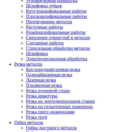
Зубофрезерная обработка
Шлифовка зубьев
Круглошлифовальные работы
Плоскошлифовальные работы
Протягивание металла
Расточные работы
Резьбошлифовальные работы
Сверление отверстий в металле
Слесарные работы
Строгальная обработка металла
Шлифовка
Электроэрозионная обработка
Резка металла
Кислородная/газовая резка
Гидроабразивная резка
Лазерная резка
Плазменная резка
Резка рулонной стали
Резка арматуры
Резка на ленточнопильном станке
Резка на гильотинных ножницах
Резка пресс-ножницами
Резка труб
Гибка металла
Гибка листового металла